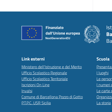
Is
Ba
Ba
Link esterni
Scuola
Ministero dell'Istruzione e del Merito
Presenta
Ufficio Scolastico Regionale
I luoghi
Ufficio Scolastico Territoriale
Le perso
Iscrizioni On Line
I numeri 
Invalsi
Le carte 
Comune di Barcellona Pozzo di Gotto
Organizz
P.T.P.C. USR Sicilia
La storia