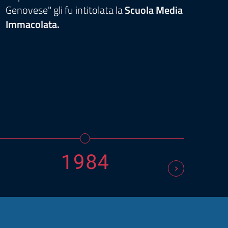
Genovese" gli fu intitolata la
Scuola Media
prog
Immacolata.
part
nell
regi
1984