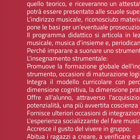
quello teorico, e riceveranno un attesta
potrà essere presentato alle scuole supe
L’indirizzo musicale, riconosciuto mater
pone le basi per un’eventuale prosecuzio
Il programma didattico si articola in lez
musicale, musica d’insieme e, periodicam
Perché imparare a suonare uno strumen
L'insegnamento strumentale:
Promuove la formazione globale dell'ind
strumento, occasioni di maturazione logi
Integra il modello curricolare con perc
dimensione cognitiva, la dimensione prat
Offre all'alunno, attraverso l'acquisiz
potenzialità, una più avvertita coscienza 
Fornisce ulteriori occasioni di integrazion
L'esperienza socializzante del fare musi
Accresce il gusto del vivere in gruppo;
Abitua i ragazzi a creare, a verificare e 