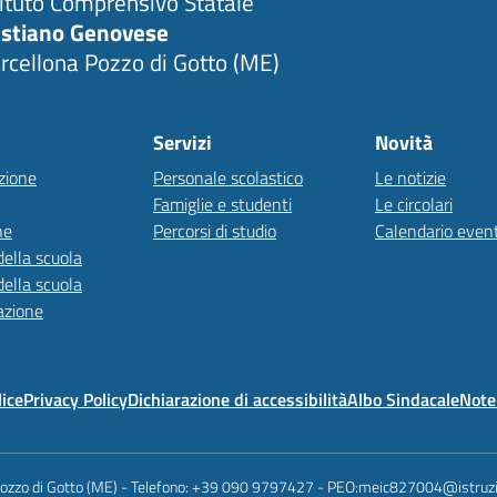
tituto Comprensivo Statale
stiano Genovese
rcellona Pozzo di Gotto (ME)
Servizi
Novità
zione
Personale scolastico
Le notizie
Famiglie e studenti
Le circolari
ne
Percorsi di studio
Calendario event
della scuola
della scuola
azione
lice
Privacy Policy
Dichiarazione di accessibilità
Albo Sindacale
Note 
Pozzo di Gotto (ME) - Telefono: +39 090 9797427 - PEO:meic827004@istruzi