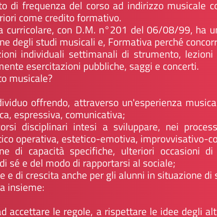
to di frequenza del corso ad indirizzo musicale co
riori come credito formativo.
ia curricolare, con D.M. n°201 del 06/08/99, ha una
ne degli studi musicali e, Formativa perché concor
ioni individuali settimanali di strumento, lezioni 
ente esercitazioni pubbliche, saggi e concerti.
to musicale?
ividuo offrendo, attraverso un'esperienza musica
ca, espressiva, comunicativa;
orsi disciplinari intesi a sviluppare, nei process
ico operativa, estetico-emotiva, improvvisativo-c
ione di capacità specifiche, ulteriori occasioni 
di sé e del modo di rapportarsi al sociale;
e e di crescita anche per gli alunni in situazione di
ca insieme:
ad accettare le regole, a rispettare le idee degli alt