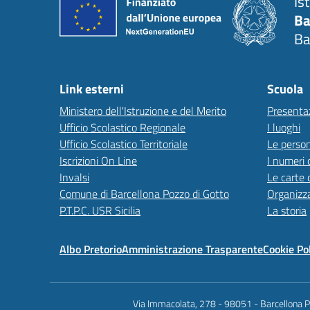
Is
Ba
Ba
Link esterni
Scuola
Ministero dell'Istruzione e del Merito
Presenta
Ufficio Scolastico Regionale
I luoghi
Ufficio Scolastico Territoriale
Le perso
Iscrizioni On Line
I numeri 
Invalsi
Le carte 
Comune di Barcellona Pozzo di Gotto
Organizz
P.T.P.C. USR Sicilia
La storia
Albo Pretorio
Amministrazione Trasparente
Cookie Po
Via Immacolata, 278 - 98051 - Barcellona 