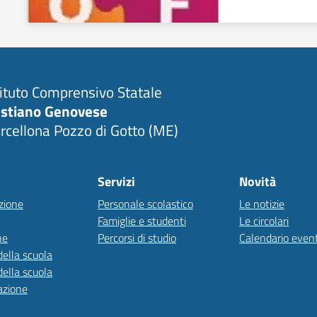
tituto Comprensivo Statale
stiano Genovese
rcellona Pozzo di Gotto (ME)
Servizi
Novità
zione
Personale scolastico
Le notizie
Famiglie e studenti
Le circolari
ne
Percorsi di studio
Calendario event
della scuola
della scuola
azione