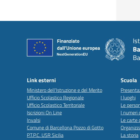
Is
Ba
Ba
Link esterni
Scuola
Ministero dell'Istruzione e del Merito
Presenta
Ufficio Scolastico Regionale
I luoghi
Ufficio Scolastico Territoriale
Le perso
Iscrizioni On Line
I numeri 
Invalsi
Le carte 
Comune di Barcellona Pozzo di Gotto
Organizz
P.T.P.C. USR Sicilia
La storia